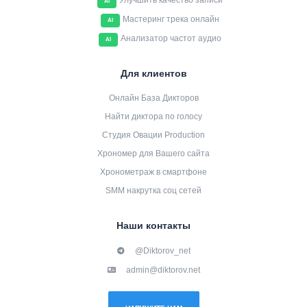
Улучшить качество записи
AI
Мастеринг трека онлайн
AI
Анализатор частот аудио
AI
Для клиентов
Онлайн База Дикторов
Найти диктора по голосу
Студия Овации Production
Хрономер для Вашего сайта
Хронометраж в смартфоне
SMM накрутка соц сетей
Наши контакты
@Diktorov_net
admin@diktorov.net