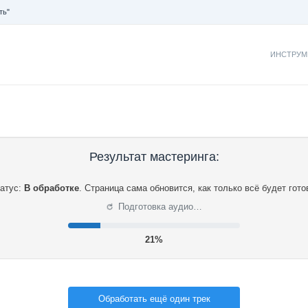
ть"
ИНСТРУМ
Результат мастеринга:
атус:
В обработке
.
Страница сама обновится, как только всё будет гото
⟳
Подготовка аудио…
22%
Обработать ещё один трек