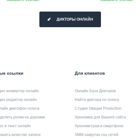
ДИКТОРЫ ОНЛАЙН
ые ссылки
Для клиентов
дио конвертер онлайн
Онлайн База Дикторов
дио редактор онлайн
Найти диктора по голосу
лайн диктофон голоса
Студия Овации Production
делить ролик на дорожки
Хрономер для Вашего сайта
ос в текст онлайн
Хронометраж в смартфоне
чшить качество записи
SMM накрутка соц сетей