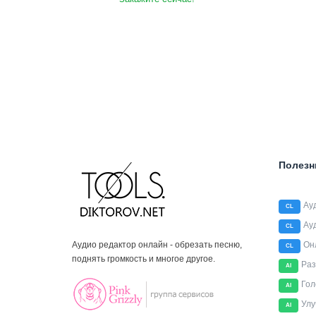
Полезн
Ау
CL
Ау
CL
Аудио редактор онлайн - обрезать песню,
Он
CL
поднять громкость и многое другое.
Раз
AI
Гол
AI
Улу
AI