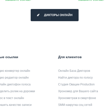
ДИКТОРЫ ОНЛАЙН
ые ссылки
Для клиентов
дио конвертер онлайн
Онлайн База Дикторов
дио редактор онлайн
Найти диктора по голосу
лайн диктофон голоса
Студия Овации Production
делить ролик на дорожки
Хрономер для Вашего сайта
ос в текст онлайн
Хронометраж в смартфоне
чшить качество записи
SMM накрутка соц сетей