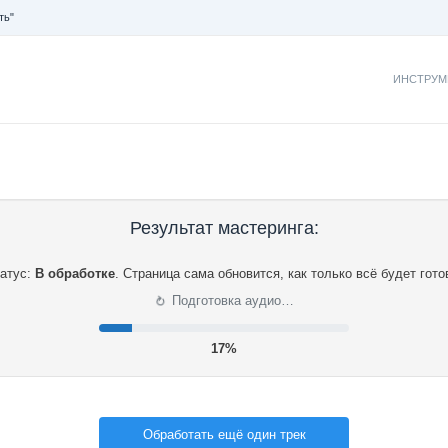
ть"
ИНСТРУМ
Результат мастеринга:
атус:
В обработке
.
Страница сама обновится, как только всё будет гото
⟳
Подготовка аудио…
18%
Обработать ещё один трек