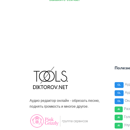
Полезн
Ау
CL
Ау
CL
Аудио редактор онлайн - обрезать песню,
Он
CL
поднять громкость и многое другое.
Раз
AI
Гол
AI
Улу
AI