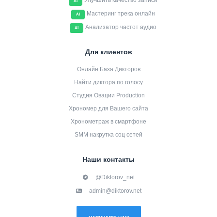
Улучшить качество записи
AI
Мастеринг трека онлайн
AI
Анализатор частот аудио
AI
Для клиентов
Онлайн База Дикторов
Найти диктора по голосу
Студия Овации Production
Хрономер для Вашего сайта
Хронометраж в смартфоне
SMM накрутка соц сетей
Наши контакты
@Diktorov_net
admin@diktorov.net