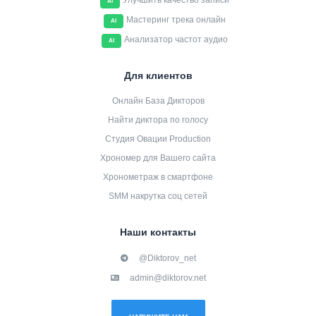
Улучшить качество записи
AI
Мастеринг трека онлайн
AI
Анализатор частот аудио
AI
Для клиентов
Онлайн База Дикторов
Найти диктора по голосу
Студия Овации Production
Хрономер для Вашего сайта
Хронометраж в смартфоне
SMM накрутка соц сетей
Наши контакты
@Diktorov_net
admin@diktorov.net