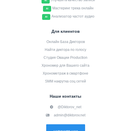
Улучшить качество записи
AI
Мастеринг трека онлайн
AI
Анализатор частот аудио
AI
Для клиентов
Онлайн База Дикторов
Найти диктора по голосу
Студия Овации Production
Хрономер для Вашего сайта
Хронометраж в смартфоне
SMM накрутка соц сетей
Наши контакты
@Diktorov_net
admin@diktorov.net