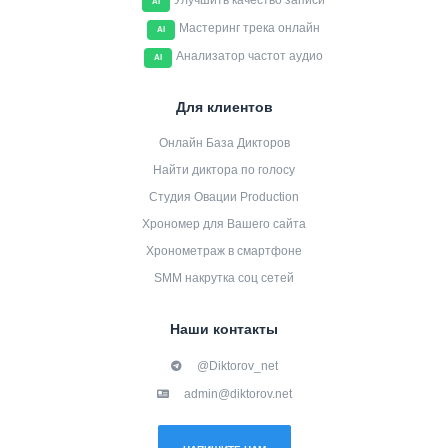
Улучшить качество записи
AI
Мастеринг трека онлайн
AI
Анализатор частот аудио
AI
Для клиентов
Онлайн База Дикторов
Найти диктора по голосу
Студия Овации Production
Хрономер для Вашего сайта
Хронометраж в смартфоне
SMM накрутка соц сетей
Наши контакты
@Diktorov_net
admin@diktorov.net