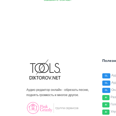
Полезн
Ау
CL
Ау
CL
Аудио редактор онлайн - обрезать песню,
Он
CL
поднять громкость и многое другое.
Раз
AI
Гол
AI
Улу
AI