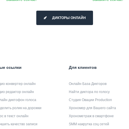
ДИКТОРЫ ОНЛАЙН
ые ссылки
Для клиентов
дио конвертер онлайн
Онлайн База Дикторов
дио редактор онлайн
Найти диктора по голосу
лайн диктофон голоса
Студия Овации Production
делить ролик на дорожки
Хрономер для Вашего сайта
ос в текст онлайн
Хронометраж в смартфоне
чшить качество записи
SMM накрутка соц сетей