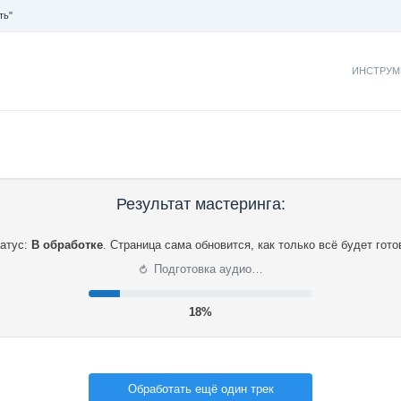
ть"
ИНСТРУМ
Результат мастеринга:
атус:
В обработке
.
Страница сама обновится, как только всё будет гото
⟳
Подготовка аудио…
19%
Обработать ещё один трек