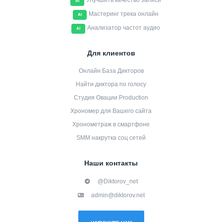
Улучшить качество записи
AI
Мастеринг трека онлайн
AI
Анализатор частот аудио
AI
Для клиентов
Онлайн База Дикторов
Найти диктора по голосу
Студия Овации Production
Хрономер для Вашего сайта
Хронометраж в смартфоне
SMM накрутка соц сетей
Наши контакты
@Diktorov_net
admin@diktorov.net