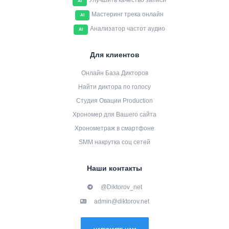
Улучшить качество записи
AI
Мастеринг трека онлайн
AI
Анализатор частот аудио
AI
Для клиентов
Онлайн База Дикторов
Найти диктора по голосу
Студия Овации Production
Хрономер для Вашего сайта
Хронометраж в смартфоне
SMM накрутка соц сетей
Наши контакты
@Diktorov_net
admin@diktorov.net