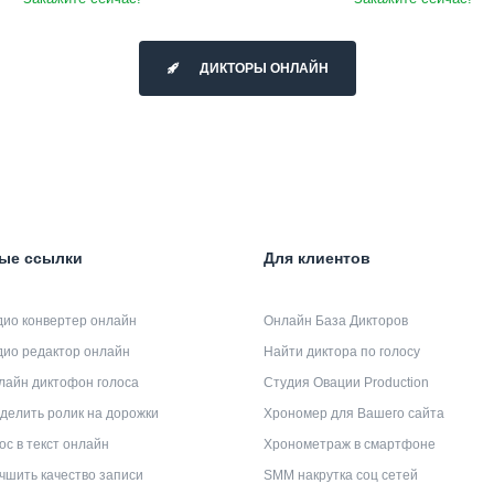
ДИКТОРЫ ОНЛАЙН
ые ссылки
Для клиентов
дио конвертер онлайн
Онлайн База Дикторов
дио редактор онлайн
Найти диктора по голосу
лайн диктофон голоса
Студия Овации Production
делить ролик на дорожки
Хрономер для Вашего сайта
ос в текст онлайн
Хронометраж в смартфоне
чшить качество записи
SMM накрутка соц сетей