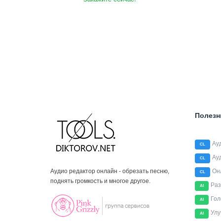
Полезн
Ау
CL
Ау
CL
Аудио редактор онлайн - обрезать песню,
Он
CL
поднять громкость и многое другое.
Раз
AI
Гол
AI
Улу
AI