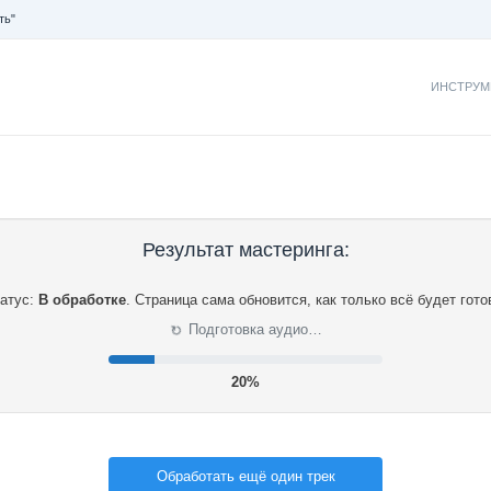
ть"
ИНСТРУМ
Результат мастеринга:
атус:
В обработке
.
Страница сама обновится, как только всё будет гото
⟳
Подготовка аудио…
21%
Обработать ещё один трек