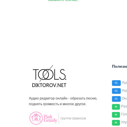
Полезн
Ау
CL
Ау
CL
Аудио редактор онлайн - обрезать песню,
Он
CL
поднять громкость и многое другое.
Раз
AI
Гол
AI
Улу
AI