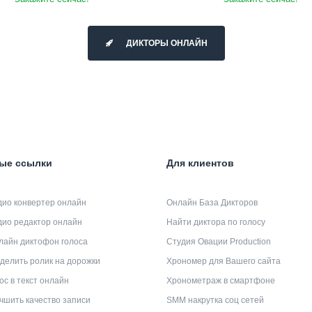
ДИКТОРЫ ОНЛАЙН
ые ссылки
Для клиентов
дио конвертер онлайн
Онлайн База Дикторов
дио редактор онлайн
Найти диктора по голосу
лайн диктофон голоса
Студия Овации Production
делить ролик на дорожки
Хрономер для Вашего сайта
ос в текст онлайн
Хронометраж в смартфоне
чшить качество записи
SMM накрутка соц сетей