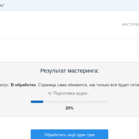
ть"
ИНСТРУМ
Результат мастеринга:
атус:
В обработке
.
Страница сама обновится, как только всё будет гото
⟳
Подготовка аудио…
21%
Обработать ещё один трек