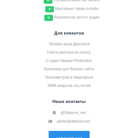
Улучшить качество записи
AI
Мастеринг трека онлайн
AI
Анализатор частот аудио
AI
Для клиентов
Онлайн База Дикторов
Найти диктора по голосу
Студия Овации Production
Хрономер для Вашего сайта
Хронометраж в смартфоне
SMM накрутка соц сетей
Наши контакты
@Diktorov_net
admin@diktorov.net