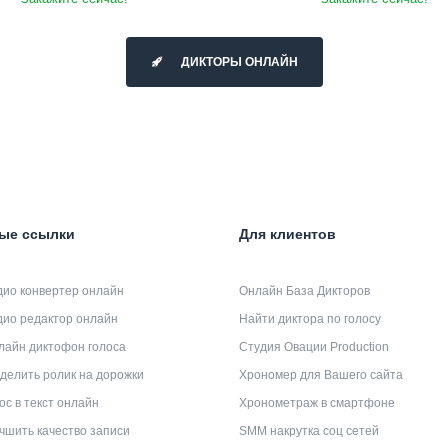
ДИКТОРЫ ОНЛАЙН
ые ссылки
Для клиентов
дио конвертер онлайн
Онлайн База Дикторов
дио редактор онлайн
Найти диктора по голосу
лайн диктофон голоса
Студия Овации Production
делить ролик на дорожки
Хрономер для Вашего сайта
ос в текст онлайн
Хронометраж в смартфоне
чшить качество записи
SMM накрутка соц сетей