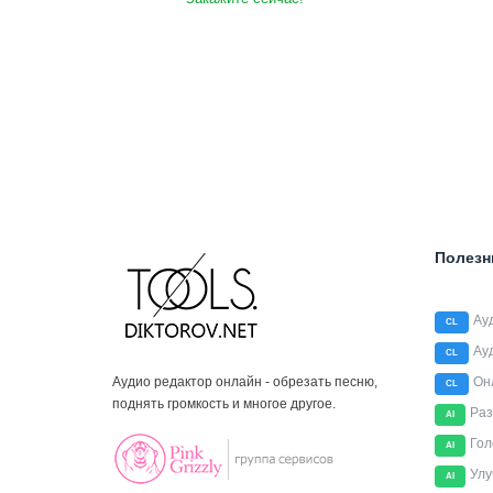
Полезн
Ау
CL
Ау
CL
Аудио редактор онлайн - обрезать песню,
Он
CL
поднять громкость и многое другое.
Раз
AI
Гол
AI
Улу
AI