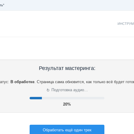
ть"
ИНСТРУМ
Результат мастеринга:
атус:
В обработке
.
Страница сама обновится, как только всё будет гото
⟳
Подготовка аудио…
21%
Обработать ещё один трек