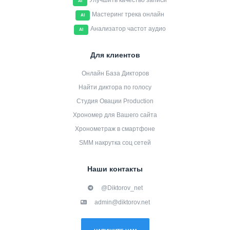
Улучшить качество записи
AI
Мастеринг трека онлайн
AI
Анализатор частот аудио
AI
Для клиентов
Онлайн База Дикторов
Найти диктора по голосу
Студия Овации Production
Хрономер для Вашего сайта
Хронометраж в смартфоне
SMM накрутка соц сетей
Наши контакты
@Diktorov_net
admin@diktorov.net