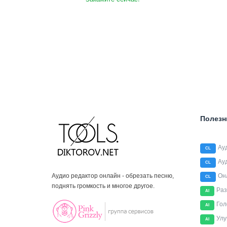
Полезн
Ау
CL
Ау
CL
Аудио редактор онлайн - обрезать песню,
Он
CL
поднять громкость и многое другое.
Раз
AI
Гол
AI
Улу
AI