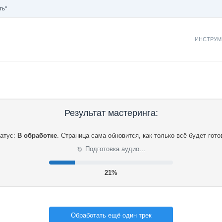
ть"
ИНСТРУМ
Результат мастеринга:
атус:
В обработке
.
Страница сама обновится, как только всё будет гото
⟳
Подготовка аудио…
21%
Обработать ещё один трек