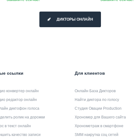
ДИКТОРЫ ОНЛАЙН
ые ссылки
Для клиентов
дио конвертер онлайн
Онлайн База Дикторов
дио редактор онлайн
Найти диктора по голосу
лайн диктофон голоса
Студия Овации Production
делить ролик на дорожки
Хрономер для Вашего сайта
ос в текст онлайн
Хронометраж в смартфоне
чшить качество записи
SMM накрутка соц сетей