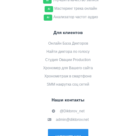
Улучшить качество записи
AI
Мастеринг трека онлайн
AI
Анализатор частот аудио
AI
Для клиентов
Онлайн База Дикторов
Найти диктора по голосу
Студия Овации Production
Хрономер для Вашего сайта
Хронометраж в смартфоне
SMM накрутка соц сетей
Наши контакты
@Diktorov_net
admin@diktorov.net