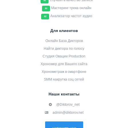
Улучшить качество записи
AI
Мастеринг трека онлайн
AI
Анализатор частот аудио
AI
Для клиентов
Онлайн База Дикторов
Найти диктора по голосу
Студия Овации Production
Хрономер для Вашего сайта
Хронометраж в смартфоне
SMM накрутка соц сетей
Наши контакты
@Diktorov_net
admin@diktorov.net