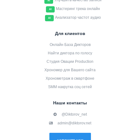
Улучшить качество записи
AI
Мастеринг трека онлайн
AI
Анализатор частот аудио
AI
Для клиентов
Онлайн База Дикторов
Найти диктора по голосу
Студия Овации Production
Хрономер для Вашего сайта
Хронометраж в смартфоне
SMM накрутка соц сетей
Наши контакты
@Diktorov_net
admin@diktorov.net