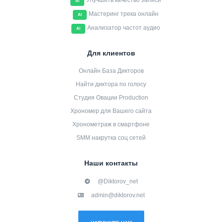
Улучшить качество записи
AI
Мастеринг трека онлайн
AI
Анализатор частот аудио
AI
Для клиентов
Онлайн База Дикторов
Найти диктора по голосу
Студия Овации Production
Хрономер для Вашего сайта
Хронометраж в смартфоне
SMM накрутка соц сетей
Наши контакты
@Diktorov_net
admin@diktorov.net