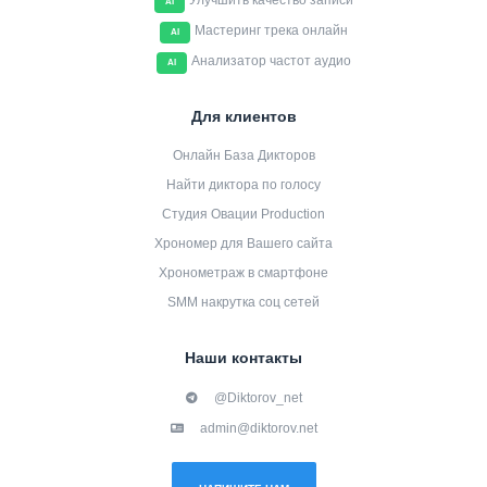
Улучшить качество записи
AI
Мастеринг трека онлайн
AI
Анализатор частот аудио
AI
Для клиентов
Онлайн База Дикторов
Найти диктора по голосу
Студия Овации Production
Хрономер для Вашего сайта
Хронометраж в смартфоне
SMM накрутка соц сетей
Наши контакты
@Diktorov_net
admin@diktorov.net