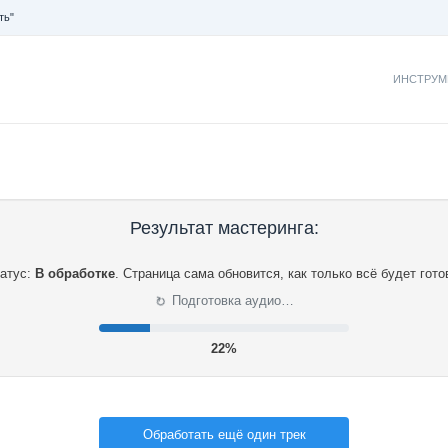
ть"
ИНСТРУМ
Результат мастеринга:
атус:
В обработке
.
Страница сама обновится, как только всё будет гото
⟳
Подготовка аудио…
22%
Обработать ещё один трек