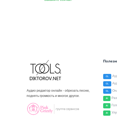
Полезн
Ау
CL
Ау
CL
Аудио редактор онлайн - обрезать песню,
Он
CL
поднять громкость и многое другое.
Раз
AI
Гол
AI
Улу
AI