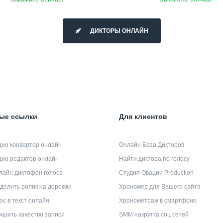
ДИКТОРЫ ОНЛАЙН
ые ссылки
Для клиентов
дио конвертер онлайн
Онлайн База Дикторов
дио редактор онлайн
Найти диктора по голосу
лайн диктофон голоса
Студия Овации Production
делить ролик на дорожки
Хрономер для Вашего сайта
ос в текст онлайн
Хронометраж в смартфоне
чшить качество записи
SMM накрутка соц сетей