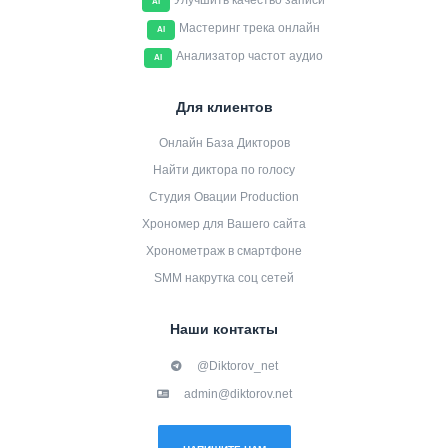
Улучшить качество записи
AI
Мастеринг трека онлайн
AI
Анализатор частот аудио
AI
Для клиентов
Онлайн База Дикторов
Найти диктора по голосу
Студия Овации Production
Хрономер для Вашего сайта
Хронометраж в смартфоне
SMM накрутка соц сетей
Наши контакты
@Diktorov_net
admin@diktorov.net