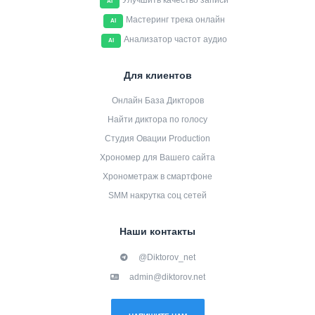
Улучшить качество записи
AI
Мастеринг трека онлайн
AI
Анализатор частот аудио
AI
Для клиентов
Онлайн База Дикторов
Найти диктора по голосу
Студия Овации Production
Хрономер для Вашего сайта
Хронометраж в смартфоне
SMM накрутка соц сетей
Наши контакты
@Diktorov_net
admin@diktorov.net