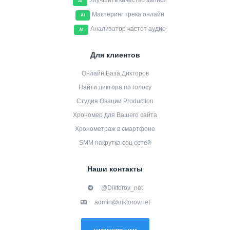
Улучшить качество записи
AI
Мастеринг трека онлайн
AI
Анализатор частот аудио
AI
Для клиентов
Онлайн База Дикторов
Найти диктора по голосу
Студия Овации Production
Хрономер для Вашего сайта
Хронометраж в смартфоне
SMM накрутка соц сетей
Наши контакты
@Diktorov_net
admin@diktorov.net