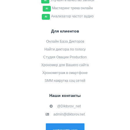
Улучшить качество записи
AI
Мастеринг трека онлайн
AI
Анализатор частот аудио
AI
Для клиентов
Онлайн База Дикторов
Найти диктора по голосу
Студия Овации Production
Хрономер для Вашего сайта
Хронометраж в смартфоне
SMM накрутка соц сетей
Наши контакты
@Diktorov_net
admin@diktorov.net