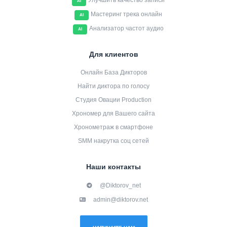
Улучшить качество записи
AI
Мастеринг трека онлайн
AI
Анализатор частот аудио
AI
Для клиентов
Онлайн База Дикторов
Найти диктора по голосу
Студия Овации Production
Хрономер для Вашего сайта
Хронометраж в смартфоне
SMM накрутка соц сетей
Наши контакты
@Diktorov_net
admin@diktorov.net