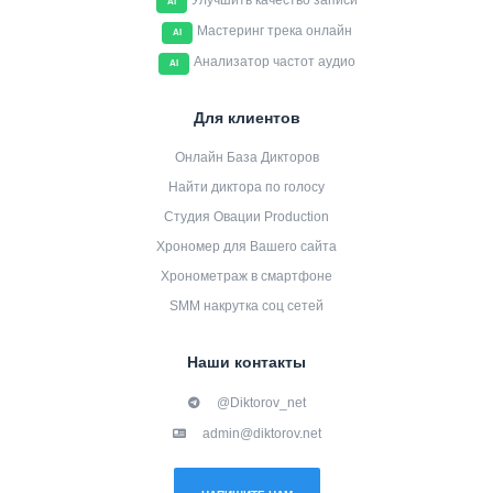
Улучшить качество записи
AI
Мастеринг трека онлайн
AI
Анализатор частот аудио
AI
Для клиентов
Онлайн База Дикторов
Найти диктора по голосу
Студия Овации Production
Хрономер для Вашего сайта
Хронометраж в смартфоне
SMM накрутка соц сетей
Наши контакты
@Diktorov_net
admin@diktorov.net