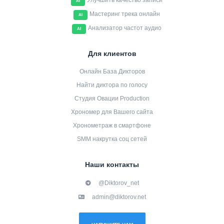
Улучшить качество записи
AI
Мастеринг трека онлайн
AI
Анализатор частот аудио
AI
Для клиентов
Онлайн База Дикторов
Найти диктора по голосу
Студия Овации Production
Хрономер для Вашего сайта
Хронометраж в смартфоне
SMM накрутка соц сетей
Наши контакты
@Diktorov_net
admin@diktorov.net