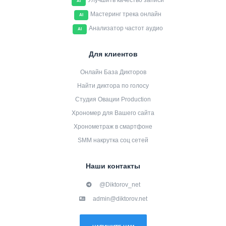
Улучшить качество записи
AI
Мастеринг трека онлайн
AI
Анализатор частот аудио
AI
Для клиентов
Онлайн База Дикторов
Найти диктора по голосу
Студия Овации Production
Хрономер для Вашего сайта
Хронометраж в смартфоне
SMM накрутка соц сетей
Наши контакты
@Diktorov_net
admin@diktorov.net