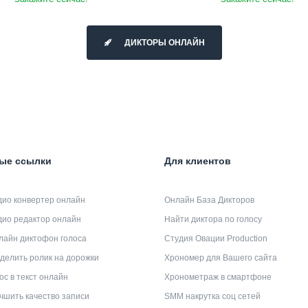
ДИКТОРЫ ОНЛАЙН
ые ссылки
Для клиентов
дио конвертер онлайн
Онлайн База Дикторов
дио редактор онлайн
Найти диктора по голосу
лайн диктофон голоса
Студия Овации Production
делить ролик на дорожки
Хрономер для Вашего сайта
ос в текст онлайн
Хронометраж в смартфоне
чшить качество записи
SMM накрутка соц сетей