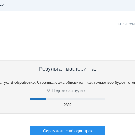
ть"
ИНСТРУМ
Результат мастеринга:
атус:
В обработке
.
Страница сама обновится, как только всё будет гото
⟳
Подготовка аудио…
23%
Обработать ещё один трек