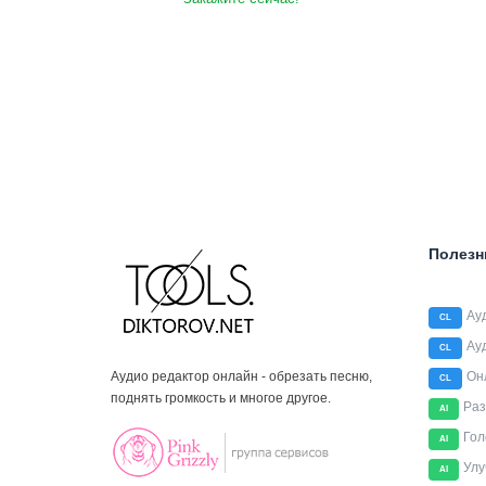
Полезн
Ау
CL
Ау
CL
Аудио редактор онлайн - обрезать песню,
Он
CL
поднять громкость и многое другое.
Раз
AI
Гол
AI
Улу
AI