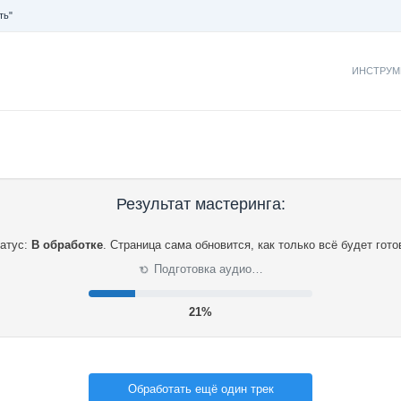
ть"
ИНСТРУМ
Результат мастеринга:
атус:
В обработке
.
Страница сама обновится, как только всё будет гото
⟳
Подготовка аудио…
21%
Обработать ещё один трек