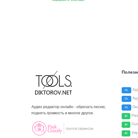
Полезн
Ау
CL
Ау
CL
Аудио редактор онлайн - обрезать песню,
Он
CL
поднять громкость и многое другое.
Раз
AI
Гол
AI
Улу
AI