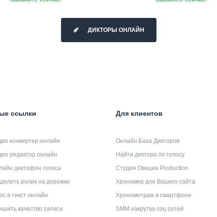
ДИКТОРЫ ОНЛАЙН
ые ссылки
Для клиентов
дио конвертер онлайн
Онлайн База Дикторов
дио редактор онлайн
Найти диктора по голосу
лайн диктофон голоса
Студия Овации Production
делить ролик на дорожки
Хрономер для Вашего сайта
ос в текст онлайн
Хронометраж в смартфоне
чшить качество записи
SMM накрутка соц сетей