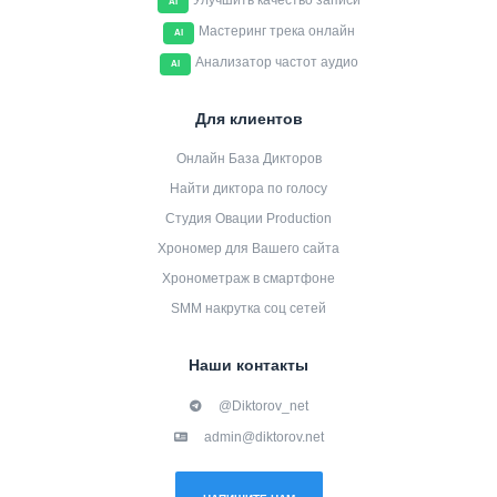
Улучшить качество записи
AI
Мастеринг трека онлайн
AI
Анализатор частот аудио
AI
Для клиентов
Онлайн База Дикторов
Найти диктора по голосу
Студия Овации Production
Хрономер для Вашего сайта
Хронометраж в смартфоне
SMM накрутка соц сетей
Наши контакты
@Diktorov_net
admin@diktorov.net