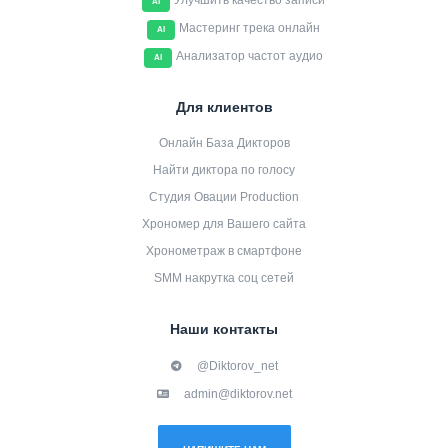
Улучшить качество записи
AI
Мастеринг трека онлайн
AI
Анализатор частот аудио
AI
Для клиентов
Онлайн База Дикторов
Найти диктора по голосу
Студия Овации Production
Хрономер для Вашего сайта
Хронометраж в смартфоне
SMM накрутка соц сетей
Наши контакты
@Diktorov_net
admin@diktorov.net