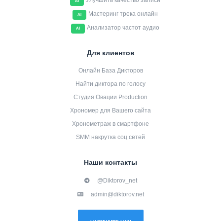
Улучшить качество записи
AI
Мастеринг трека онлайн
AI
Анализатор частот аудио
AI
Для клиентов
Онлайн База Дикторов
Найти диктора по голосу
Студия Овации Production
Хрономер для Вашего сайта
Хронометраж в смартфоне
SMM накрутка соц сетей
Наши контакты
@Diktorov_net
admin@diktorov.net