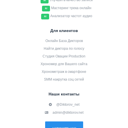
Улучшить качество записи
AI
Мастеринг трека онлайн
AI
Анализатор частот аудио
AI
Для клиентов
Онлайн База Дикторов
Найти диктора по голосу
Студия Овации Production
Хрономер для Вашего сайта
Хронометраж в смартфоне
SMM накрутка соц сетей
Наши контакты
@Diktorov_net
admin@diktorov.net