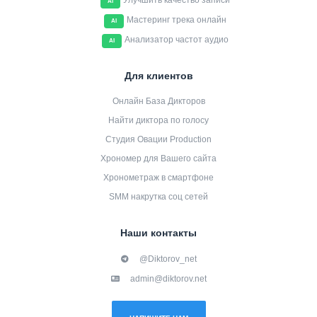
Улучшить качество записи
AI
Мастеринг трека онлайн
AI
Анализатор частот аудио
AI
Для клиентов
Онлайн База Дикторов
Найти диктора по голосу
Студия Овации Production
Хрономер для Вашего сайта
Хронометраж в смартфоне
SMM накрутка соц сетей
Наши контакты
@Diktorov_net
admin@diktorov.net