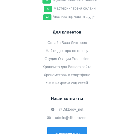
Улучшить качество записи
AI
Мастеринг трека онлайн
AI
Анализатор частот аудио
AI
Для клиентов
Онлайн База Дикторов
Найти диктора по голосу
Студия Овации Production
Хрономер для Вашего сайта
Хронометраж в смартфоне
SMM накрутка соц сетей
Наши контакты
@Diktorov_net
admin@diktorov.net