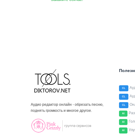
Полезн
Ау
CL
Ау
CL
Аудио редактор онлайн - обрезать песню,
Он
CL
поднять громкость и многое другое.
Раз
AI
Гол
AI
Улу
AI