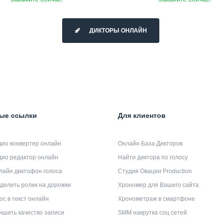
ДИКТОРЫ ОНЛАЙН
ые ссылки
Для клиентов
дио конвертер онлайн
Онлайн База Дикторов
дио редактор онлайн
Найти диктора по голосу
лайн диктофон голоса
Студия Овации Production
делить ролик на дорожки
Хрономер для Вашего сайта
ос в текст онлайн
Хронометраж в смартфоне
чшить качество записи
SMM накрутка соц сетей