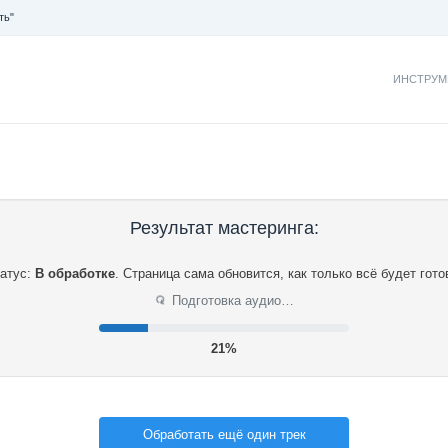
ть"
ИНСТРУМ
Результат мастеринга:
атус:
В обработке
.
Страница сама обновится, как только всё будет гото
⟳
Подготовка аудио…
21%
Обработать ещё один трек