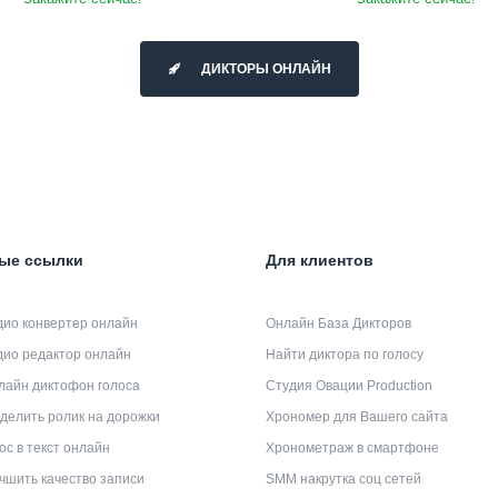
ДИКТОРЫ ОНЛАЙН
ые ссылки
Для клиентов
дио конвертер онлайн
Онлайн База Дикторов
дио редактор онлайн
Найти диктора по голосу
лайн диктофон голоса
Студия Овации Production
делить ролик на дорожки
Хрономер для Вашего сайта
ос в текст онлайн
Хронометраж в смартфоне
чшить качество записи
SMM накрутка соц сетей