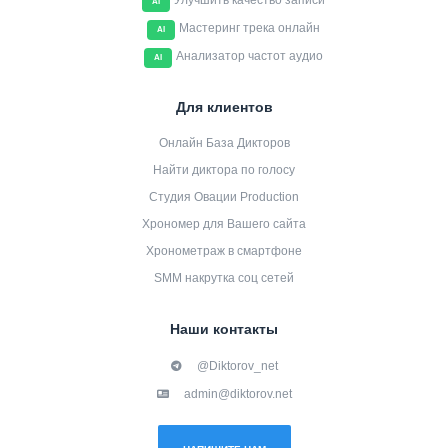
Улучшить качество записи
AI
Мастеринг трека онлайн
AI
Анализатор частот аудио
AI
Для клиентов
Онлайн База Дикторов
Найти диктора по голосу
Студия Овации Production
Хрономер для Вашего сайта
Хронометраж в смартфоне
SMM накрутка соц сетей
Наши контакты
@Diktorov_net
admin@diktorov.net