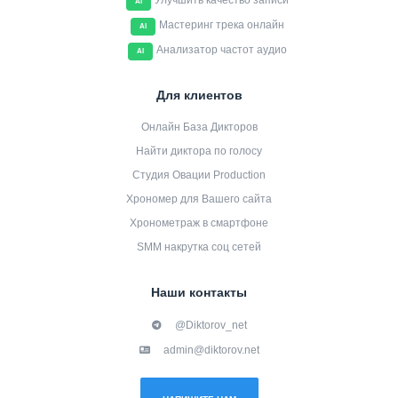
Улучшить качество записи
AI
Мастеринг трека онлайн
AI
Анализатор частот аудио
AI
Для клиентов
Онлайн База Дикторов
Найти диктора по голосу
Студия Овации Production
Хрономер для Вашего сайта
Хронометраж в смартфоне
SMM накрутка соц сетей
Наши контакты
@Diktorov_net
admin@diktorov.net