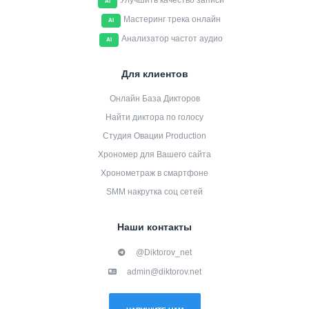
Улучшить качество записи
AI
Мастеринг трека онлайн
AI
Анализатор частот аудио
AI
Для клиентов
Онлайн База Дикторов
Найти диктора по голосу
Студия Овации Production
Хрономер для Вашего сайта
Хронометраж в смартфоне
SMM накрутка соц сетей
Наши контакты
@Diktorov_net
admin@diktorov.net