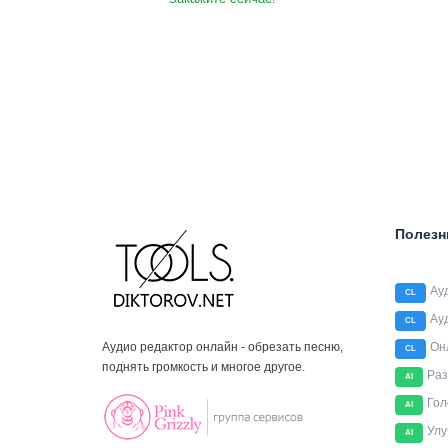
Полезн
Ау
CL
Ау
CL
Аудио редактор онлайн - обрезать песню,
Он
CL
поднять громкость и многое другое.
Раз
AI
Гол
AI
Улу
AI