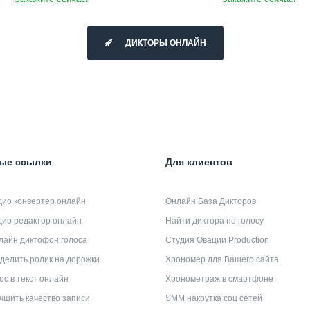
ДИКТОРЫ ОНЛАЙН
ые ссылки
Для клиентов
дио конвертер онлайн
Онлайн База Дикторов
дио редактор онлайн
Найти диктора по голосу
лайн диктофон голоса
Студия Овации Production
делить ролик на дорожки
Хрономер для Вашего сайта
ос в текст онлайн
Хронометраж в смартфоне
чшить качество записи
SMM накрутка соц сетей