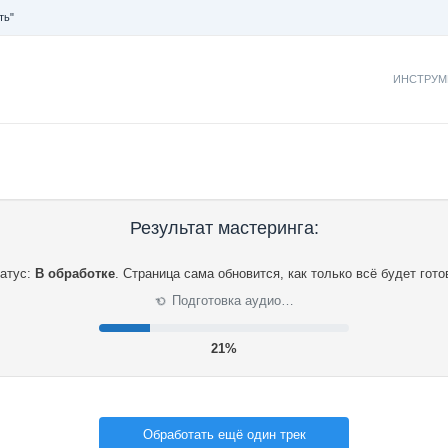
ть"
ИНСТРУМ
Результат мастеринга:
атус:
В обработке
.
Страница сама обновится, как только всё будет гото
Подготовка аудио…
⟳
22%
Обработать ещё один трек