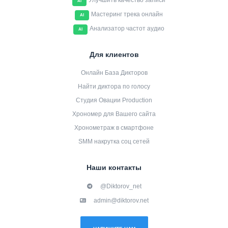
Улучшить качество записи
AI
Мастеринг трека онлайн
AI
Анализатор частот аудио
AI
Для клиентов
Онлайн База Дикторов
Найти диктора по голосу
Студия Овации Production
Хрономер для Вашего сайта
Хронометраж в смартфоне
SMM накрутка соц сетей
Наши контакты
@Diktorov_net
admin@diktorov.net