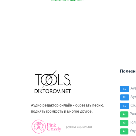
Полезн
Ау
CL
Ау
CL
Аудио редактор онлайн - обрезать песню,
Он
CL
поднять громкость и многое другое.
Раз
AI
Гол
AI
Улу
AI