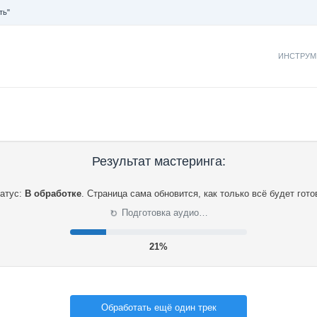
ть"
ИНСТРУМ
Результат мастеринга:
атус:
В обработке
.
Страница сама обновится, как только всё будет гото
⟳
Подготовка аудио…
21%
Обработать ещё один трек