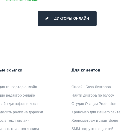
ДИКТОРЫ ОНЛАЙН
ые ссылки
Для клиентов
дио конвертер онлайн
Онлайн База Дикторов
дио редактор онлайн
Найти диктора по голосу
лайн диктофон голоса
Студия Овации Production
делить ролик на дорожки
Хрономер для Вашего сайта
ос в текст онлайн
Хронометраж в смартфоне
чшить качество записи
SMM накрутка соц сетей