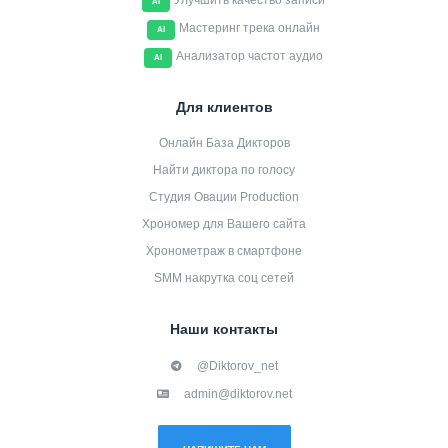
Улучшить качество записи
AI
Мастеринг трека онлайн
AI
Анализатор частот аудио
AI
Для клиентов
Онлайн База Дикторов
Найти диктора по голосу
Студия Овации Production
Хрономер для Вашего сайта
Хронометраж в смартфоне
SMM накрутка соц сетей
Наши контакты
@Diktorov_net
admin@diktorov.net