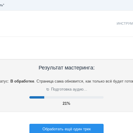
ть"
ИНСТРУМ
Результат мастеринга:
атус:
В обработке
.
Страница сама обновится, как только всё будет гото
⟳
Подготовка аудио…
21%
Обработать ещё один трек