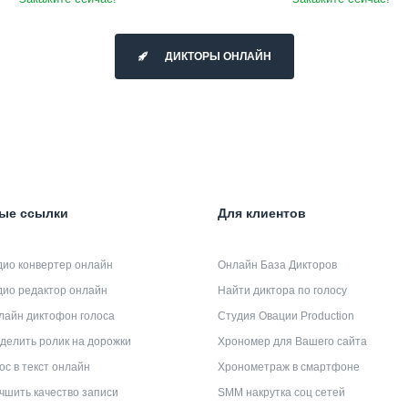
ДИКТОРЫ ОНЛАЙН
ые ссылки
Для клиентов
дио конвертер онлайн
Онлайн База Дикторов
дио редактор онлайн
Найти диктора по голосу
лайн диктофон голоса
Студия Овации Production
делить ролик на дорожки
Хрономер для Вашего сайта
ос в текст онлайн
Хронометраж в смартфоне
чшить качество записи
SMM накрутка соц сетей