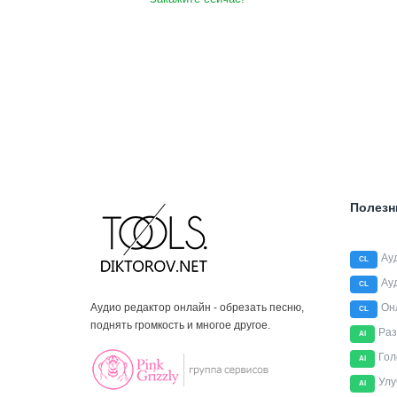
Полезн
Ау
CL
Ау
CL
Аудио редактор онлайн - обрезать песню,
Он
CL
поднять громкость и многое другое.
Раз
AI
Гол
AI
Улу
AI