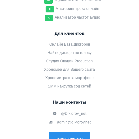
Улучшить качество записи
AI
Мастеринг трека онлайн
AI
Анализатор частот аудио
AI
Для клиентов
Онлайн База Дикторов
Найти диктора по голосу
Студия Овации Production
Хрономер для Вашего сайта
Хронометраж в смартфоне
SMM накрутка соц сетей
Наши контакты
@Diktorov_net
admin@diktorov.net