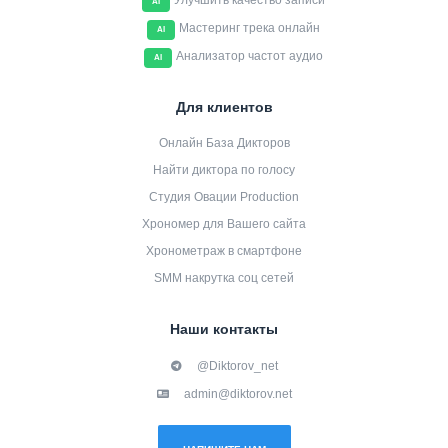
Улучшить качество записи
AI
Мастеринг трека онлайн
AI
Анализатор частот аудио
AI
Для клиентов
Онлайн База Дикторов
Найти диктора по голосу
Студия Овации Production
Хрономер для Вашего сайта
Хронометраж в смартфоне
SMM накрутка соц сетей
Наши контакты
@Diktorov_net
admin@diktorov.net